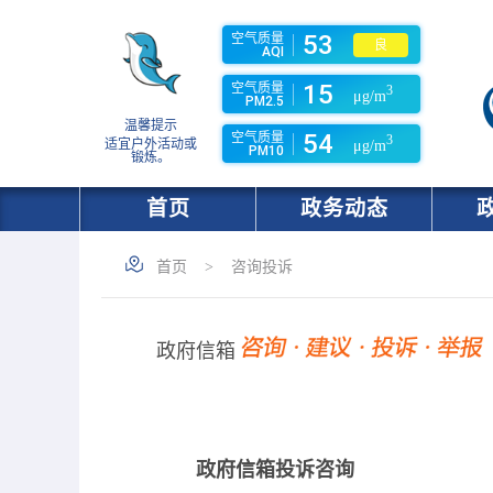
53
空气质量
良
AQI
15
空气质量
3
μg/m
PM2.5
温馨提示
54
空气质量
3
适宜户外活动或
μg/m
PM10
锻炼。
首页
政务动态
首页
>
咨询投诉
政府信箱
政府信箱投诉咨询