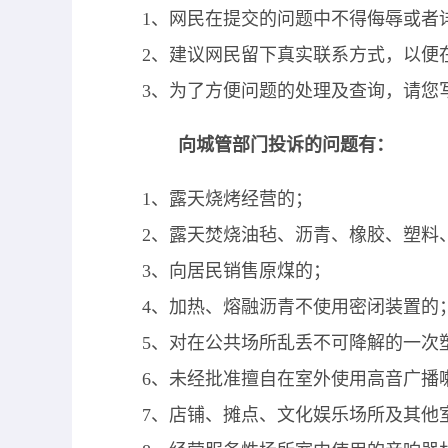
1
、网民在提交的问题中不得侮辱或者
2
、建议网民留下真实联系方式，以便
3
、为了方便问题的处理及查询，请您
向城管部门投诉的问题有：
1
、露天烧烤经营的；
2
、露天焚烧油毡、沥青、橡胶、塑料
3
、向居民销售原煤的；
4
、加热、熔融沥青不使用密闭装置的
5
、对在公共场所乱丢不可降解的一次
6
、未经批准擅自在室外使用高音广播
7
、店铺、摊点、文化娱乐场所及其他