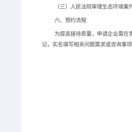
（三）人民法院审理生态环境案
六、预约流程
为提高接待质量，申请企业需在
记，实名填写相关问题需求或咨询事项
友情链接
网站地图
您是本站的第
18587308
鲁公网备案
37020202001104
号
主办单位：青岛市生态环境局
版权