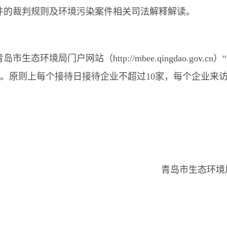
件的裁判规则及环境污染案件相关司法解释解读。
青岛市生态环境局门户网站（
http://mbee.qingdao.gov.cn
）
提交
。原则上每个接待日接待企业不超过
10
家，每个企业来
7
位访问者
联系电话：0532-82877044
青岛市生态环境
网站标识码：3702000036（备案证号：
鲁ICP备05038584号
）
所有：青岛市生态环境局
地址：青岛市延安一路41号
邮编：2660