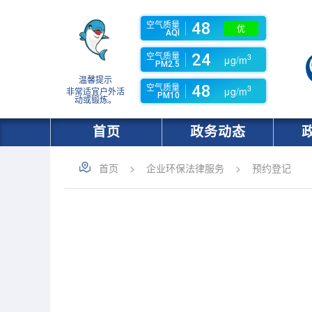
空气质量
48
优
AQI
空气质量
24
3
μg/m
PM2.5
温馨提示
空气质量
48
3
μg/m
非常适宜户外活
PM10
动或锻炼。
首页
政务动态
首页
>
企业环保法律服务
>
预约登记
*
企业名称