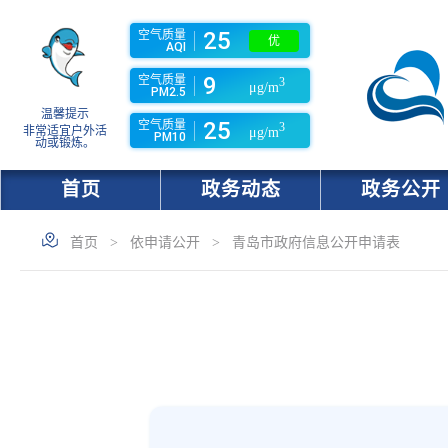
25
空气质量
优
AQI
9
空气质量
3
μg/m
PM2.5
温馨提示
25
空气质量
3
非常适宜户外活
μg/m
PM10
动或锻炼。
首页
政务动态
政务公开
首页
>
依申请公开
>
青岛市政府信息公开申请表