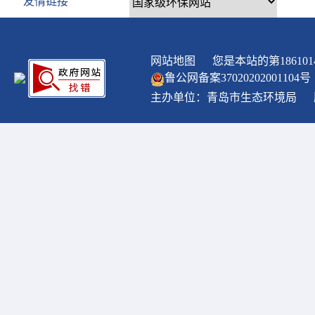
友情链接
网站地图
您是本站的第
186101
鲁公网备案
37020202001104
号
主办单位：青岛市生态环境局