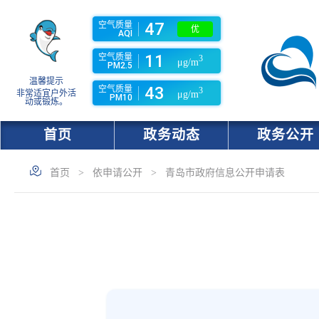
47
空气质量
优
AQI
11
空气质量
3
μg/m
PM2.5
温馨提示
43
空气质量
3
非常适宜户外活
μg/m
PM10
动或锻炼。
首页
政务动态
政务公开
首页
>
依申请公开
>
青岛市政府信息公开申请表