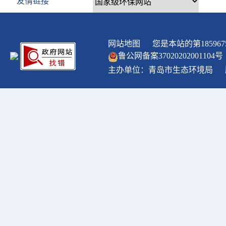
友情链接
网站地图
您是本站的第
185967
鲁公网备案
37020202001104
号
主办单位：青岛市生态环境局