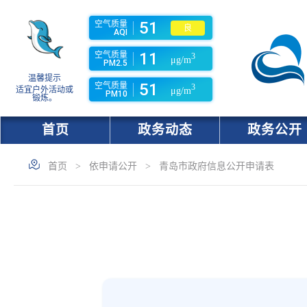
51
空气质量
良
AQI
11
空气质量
3
μg/m
PM2.5
温馨提示
51
空气质量
3
适宜户外活动或
μg/m
PM10
锻炼。
首页
政务动态
政务公开
首页
>
依申请公开
>
青岛市政府信息公开申请表