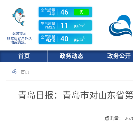
46
空气质量
优
AQI
11
空气质量
3
μg/m
PM2.5
温馨提示
40
空气质量
3
非常适宜户外活
μg/m
PM10
动或锻炼。
首页
政务动态
政务公开
首页
青岛日报：青岛市对山东省
点击量：
267