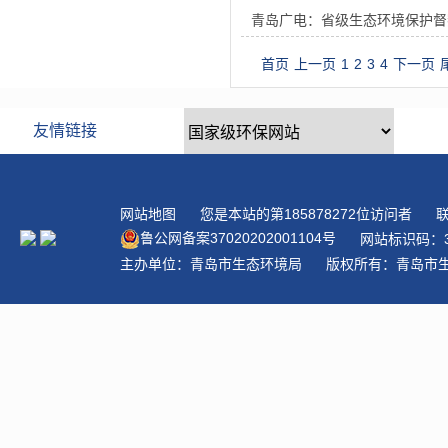
青岛广电：省级生态环境保护督
首页
上一页
1
2
3
4
下一页
友情链接
网站地图
您是本站的第
185878272
位访问者
联
鲁公网备案
37020202001104
号
网站标识码：3
主办单位：青岛市生态环境局
版权所有：青岛市