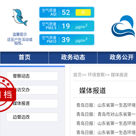
52
空气质量
良
AQI
19
空气质量
3
μg/m
PM2.5
温馨提示
39
空气质量
3
适宜户外活动或
μg/m
PM10
锻炼。
首页
政务动态
政务公开
首页
>>
环境督察
>>
媒体报道
督察动态
媒体报道
信访交办
媒体报道
青岛日报：山东省第一生态环境
青岛日报：青岛市对山东省第一
边督边改
青岛日报：山东省第一生态环境
青岛日报：山东省第一生态环境