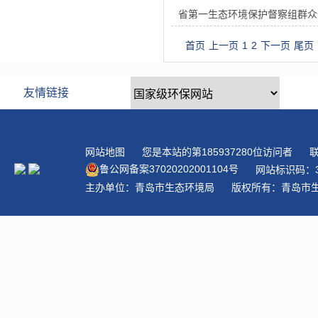
省第一生态环境保护督察组群众
首页
上一页
1
2
下一页
尾页
友情链接
网站地图
您是本站的第
185937280
位访问者
联
鲁公网备案
37020202001104
号
网站标识码：3
主办单位：青岛市生态环境局
版权所有：青岛市