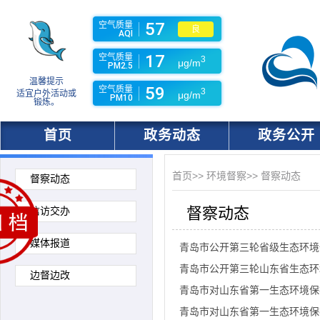
57
空气质量
良
AQI
17
空气质量
3
μg/m
PM2.5
温馨提示
59
空气质量
3
适宜户外活动或
μg/m
PM10
锻炼。
首页
政务动态
政务公开
首页
>>
环境督察
>>
督察动态
督察动态
督察动态
信访交办
媒体报道
青岛市公开第三轮省级生态环境
青岛市公开第三轮山东省生态环
边督边改
青岛市对山东省第一生态环境保
青岛市对山东省第一生态环境保