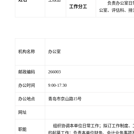
负责办公室日
工作分工
公室、评估科、排
机构名称
办公室
邮政编码
266003
办公时间
9:00-17:30
办公地点
青岛市京山路15号
网址
组织协调本单位日常工作；拟订工作制度、工
职能
的起草工作；负责本单位财务、会计业务事项