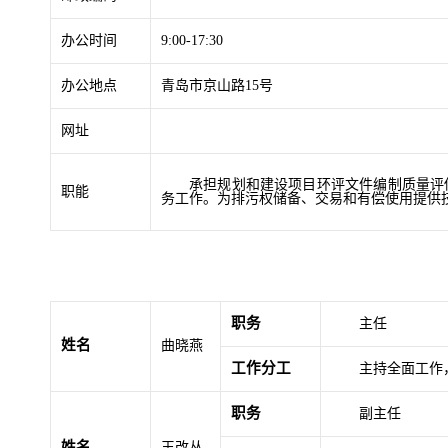
办公时间
9:00-17:30
办公地点
青岛市京山路15号
网址
承担规划和建设项目环评文件编制质量评
职能
务工作。为排污权储备、交易和有偿使用提供
职务
主任
姓名
曲晓燕
工作分工
主持全面工作
职务
副主任
姓名
王改丛