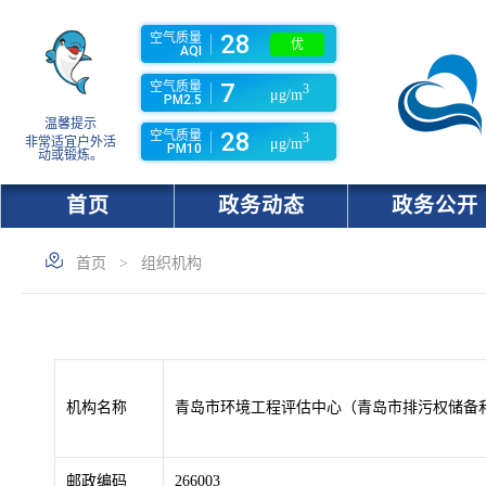
28
空气质量
优
AQI
7
空气质量
3
μg/m
PM2.5
温馨提示
28
空气质量
3
非常适宜户外活
μg/m
PM10
动或锻炼。
首页
政务动态
政务公开
首页
>
组织机构
机构名称
青岛市环境工程评估中心（青岛市排污权储备
邮政编码
266003