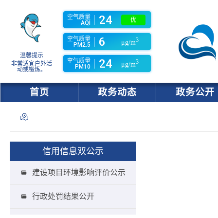
24
空气质量
优
AQI
6
空气质量
3
μg/m
PM2.5
温馨提示
24
空气质量
3
非常适宜户外活
μg/m
PM10
动或锻炼。
首页
政务动态
政务公开
信用信息双公示
建设项目环境影响评价公示
行政处罚结果公开