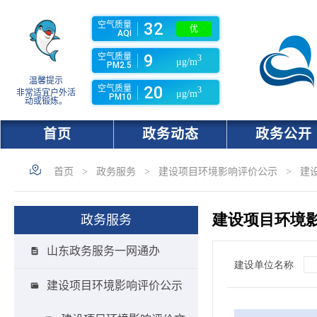
32
空气质量
优
AQI
9
空气质量
3
μg/m
PM2.5
温馨提示
20
空气质量
3
非常适宜户外活
μg/m
PM10
动或锻炼。
首页
政务动态
政务公开
首页
>
政务服务
>
建设项目环境影响评价公示
>
建
政务服务
山东政务服务一网通办
建设项目环境影响评价公示