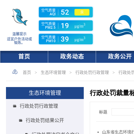
52
空气质量
良
AQI
19
空气质量
3
μg/m
PM2.5
温馨提示
39
空气质量
3
适宜户外活动或
μg/m
PM10
锻炼。
首页
政务动态
政务公开
首页
>
生态环境管理
>
行政处罚行政管理
>
行政处
生态环境管理
行政处罚行政管理
行政处罚结果公开