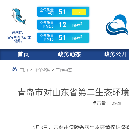
51
空气质量
良
AQI
12
空气质量
3
μg/m
PM2.5
温馨提示
51
空气质量
3
适宜户外活动或
μg/m
PM10
锻炼。
首页
政务动态
政务公开
首页
>
环保督察
>
工作动态
青岛市对山东省第二生态环
点击量：
2928
6月3日，青岛市保障省级生态环境保护督