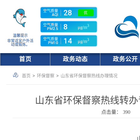
28
空气质量
优
AQI
8
空气质量
3
μg/m
PM2.5
温馨提示
14
空气质量
3
非常适宜户外活
μg/m
PM10
动或锻炼。
首页
政务动态
政务公开
首页
>
环保督察
>
山东省环保督察热线办理情况
山东省环保督察热线转办青岛
点击量：
390