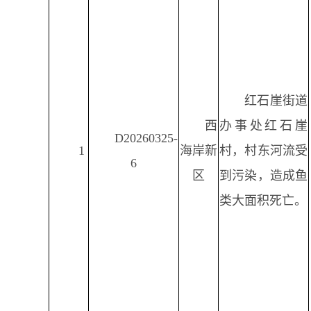
红石崖街道
西
办事处红石崖
D20260325-
1
海岸新
村，村东河流受
6
区
到污染，造成鱼
类大面积死亡。