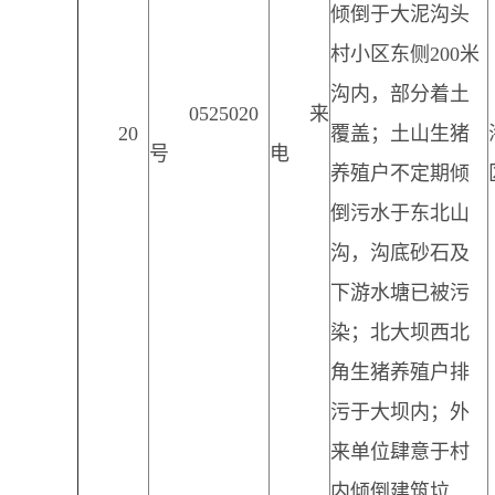
倾倒于大泥沟头
村小区东侧200米
沟内，部分着土
0525020
来
20
覆盖；土山生猪
号
电
养殖户不定期倾
倒污水于东北山
沟，沟底砂石及
下游水塘已被污
染；北大坝西北
角生猪养殖户排
污于大坝内；外
来单位肆意于村
内倾倒建筑垃