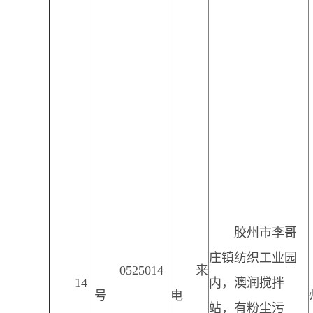
胶州市李哥
庄镇纺织工业园
0525014
来
14
内，澳润搅拌
号
电
站，有粉尘污