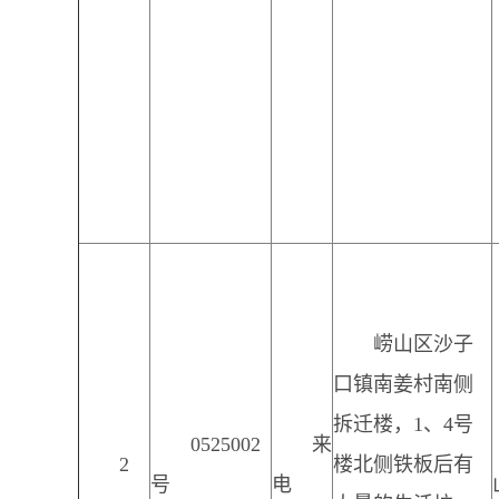
崂山区沙子
口镇南姜村南侧
拆迁楼，1、4号
0525002
来
2
楼北侧铁板后有
号
电