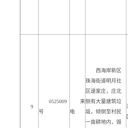
西海岸新区
珠海街道明月社
区逯家庄，庄北
0525009
来
侧有大量建筑垃
9
号
电
圾，倾倒至村民
一亩耕地内，毁