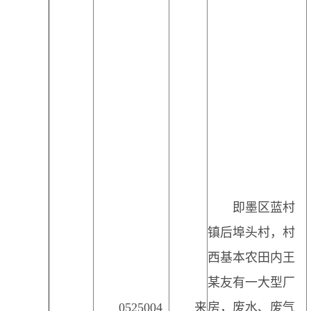
即墨区蓝村
镇后埠头村，村
西基本农田内王
某友有一大型厂
0525004
来
房，废水、废气