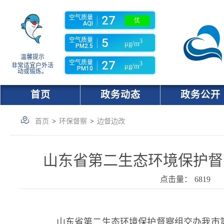
27
空气质量
优
AQI
5
空气质量
3
μg/m
PM2.5
温馨提示
27
空气质量
3
非常适宜户外活
μg/m
PM10
动或锻炼。
首页
政务动态
政务公开
首页
>
环保督察
>
边督边改
山东省第二生态环境保护督
点击量：
6819
山东省第二生态环境保护督察组交办我市第十