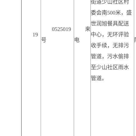
街道少山社区村
委会南500米，盛
世润旭餐具配送
0525019
来
19
中心，无环评验
号
电
收手续，无排污
管道，污水偷排
至少山社区雨水
管道。