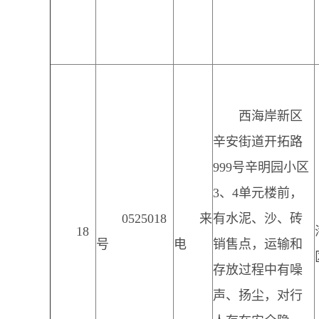
西海岸新区
辛安街道开拓路
999号辛明园小区
3、4单元楼前，
0525018
来
有水泥、沙、砖
18
号
电
销售点，运输和
存放过程中有噪
声、扬尘，对行