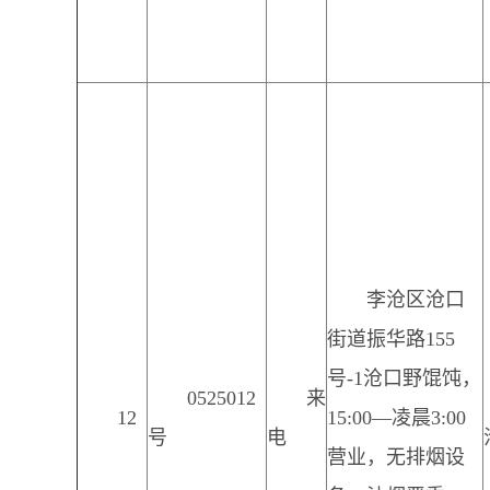
李沧区沧口
街道振华路155
号-1沧口野馄饨，
0525012
来
12
15:00—凌晨3:00
号
电
营业，无排烟设