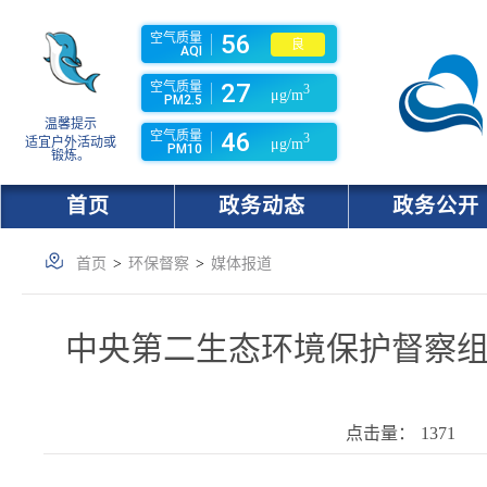
56
空气质量
良
AQI
27
空气质量
3
μg/m
PM2.5
温馨提示
46
空气质量
3
适宜户外活动或
μg/m
PM10
锻炼。
首页
政务动态
政务公开
首页
>
环保督察
>
媒体报道
中央第二生态环境保护督察
点击量：
1371