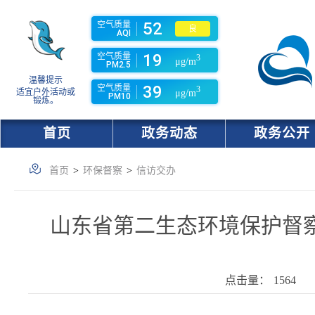
52
空气质量
良
AQI
19
空气质量
3
μg/m
PM2.5
温馨提示
39
空气质量
3
适宜户外活动或
μg/m
PM10
锻炼。
首页
政务动态
政务公开
首页
>
环保督察
>
信访交办
山东省第二生态环境保护督
点击量：
1564