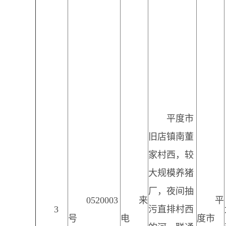
平度市
旧店镇南董
家村西，较
大规模养猪
厂，夜间抽
0520003
来
平
3
污直排村西
号
电
度市