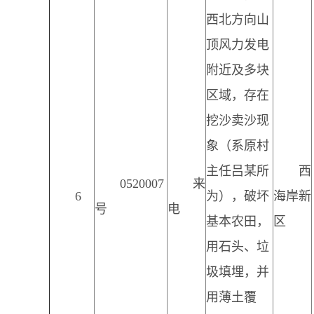
西北方向山
顶风力发电
附近及多块
区域，存在
挖沙卖沙现
象（系原村
主任吕某所
西
0520007
来
6
为），破坏
海岸新
号
电
基本农田，
区
用石头、垃
圾填埋，并
用薄土覆