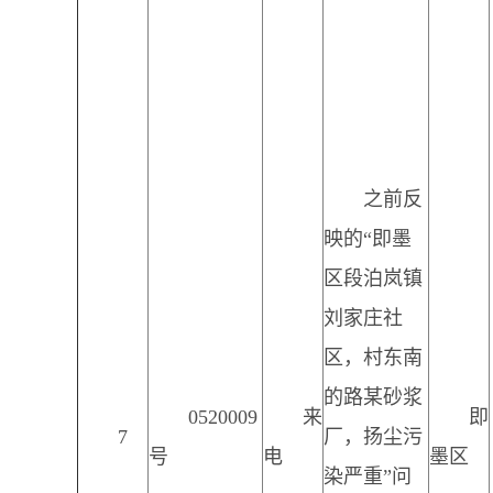
之前反
映的“即墨
区段泊岚镇
刘家庄社
区，村东南
的路某砂浆
0520009
来
即
7
厂，扬尘污
号
电
墨区
染严重”问