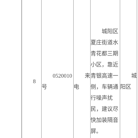
城阳区
夏庄街道水
青花都三期
小区，靠近
0520010
来
青银高速一
城
8
号
电
侧，车辆通
阳区
行噪声扰
民，建议尽
快加装隔音
屏。