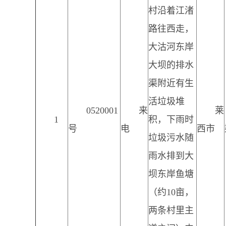
村沿着江渚
路往西走，
大沽河东岸
大坝的排水
渠附近有生
活垃圾堆
0520001
来
莱
1
积，下雨时
号
电
西市
垃圾污水随
雨水排到大
坝东岸鱼塘
（约10亩，
两条村里主