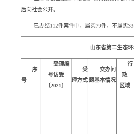
后向社会公开。
已办结
112件案件中，属实
79件，不属实3
山东省第二生态环
受理编
行
序
受
交办问
号访受
政
号
理方式
题基本情况
〔2021〕
区域