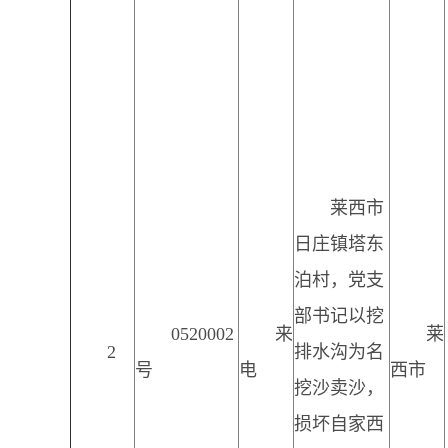
莱西市
日庄镇塔东
泊村，党支
部书记以挖
0520002
来
莱
2
排水沟为名
号
电
西市
挖沙卖沙，
损坏自家西