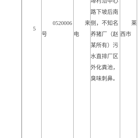
埠村沿中心
路下坡后南
0520006
来
侧，不知名
莱
5
号
电
养猪厂（赵
西市
某所有）污
水直排厂区
外化粪池，
臭味刺鼻。