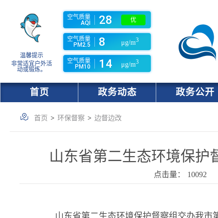
28
空气质量
优
AQI
8
空气质量
3
μg/m
PM2.5
温馨提示
14
空气质量
3
非常适宜户外活
μg/m
PM10
动或锻炼。
首页
政务动态
政务公开
首页
>
环保督察
>
边督边改
山东省第二生态环境保护
点击量：
10092
山东省第二生态环境保护督察组交办我市第