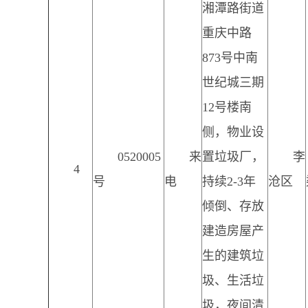
湘潭路街道
重庆中路
873号中南
世纪城三期
12号楼南
侧，物业设
0520005
来
置垃圾厂，
李
4
号
电
持续2-3年
沧区
倾倒、存放
建造房屋产
生的建筑垃
圾、生活垃
圾，夜间清