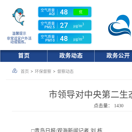
48
空气质量
优
AQI
27
空气质量
3
μg/m
PM2.5
温馨提示
48
空气质量
3
非常适宜户外活
μg/m
PM10
动或锻炼。
首页
政务动态
政务公开
首页
>
环保督察
>
督察动态
市领导对中央第二生
点击量：
1430
□青岛日报/观海新闻记者 刘 栋