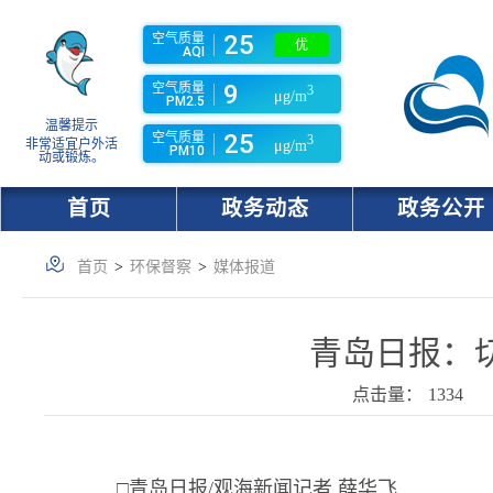
25
空气质量
优
AQI
9
空气质量
3
μg/m
PM2.5
温馨提示
25
空气质量
3
非常适宜户外活
μg/m
PM10
动或锻炼。
首页
政务动态
政务公开
首页
>
环保督察
>
媒体报道
青岛日报：
点击量：
1334
□青岛日报/观海新闻记者 薛华飞