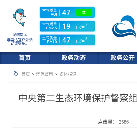
47
空气质量
优
AQI
19
空气质量
3
μg/m
PM2.5
温馨提示
47
空气质量
3
非常适宜户外活
μg/m
PM10
动或锻炼。
首页
政务动态
政务公开
首页
>
环保督察
>
媒体报道
中央第二生态环境保护督察
点击量：
2586