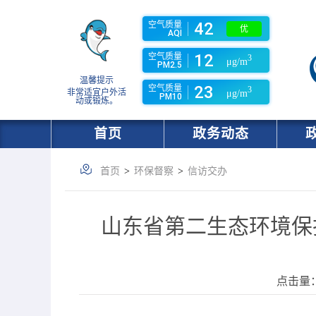
42
空气质量
优
AQI
12
空气质量
3
μg/m
PM2.5
温馨提示
23
空气质量
3
非常适宜户外活
μg/m
PM10
动或锻炼。
首页
政务动态
首页
>
环保督察
>
信访交办
山东省第二生态环境保
点击量