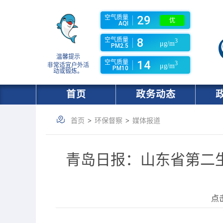
29
空气质量
优
AQI
8
空气质量
3
μg/m
PM2.5
温馨提示
14
空气质量
3
非常适宜户外活
μg/m
PM10
动或锻炼。
首页
政务动态
首页
>
环保督察
>
媒体报道
青岛日报：山东省第二
点