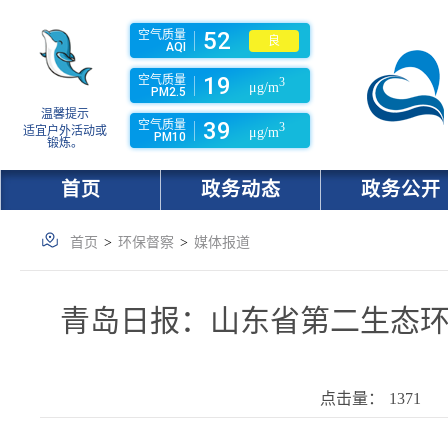
52
空气质量
良
AQI
19
空气质量
3
μg/m
PM2.5
温馨提示
39
空气质量
3
适宜户外活动或
μg/m
PM10
锻炼。
首页
政务动态
政务公开
首页
>
环保督察
>
媒体报道
青岛日报：山东省第二生态
点击量：
1371