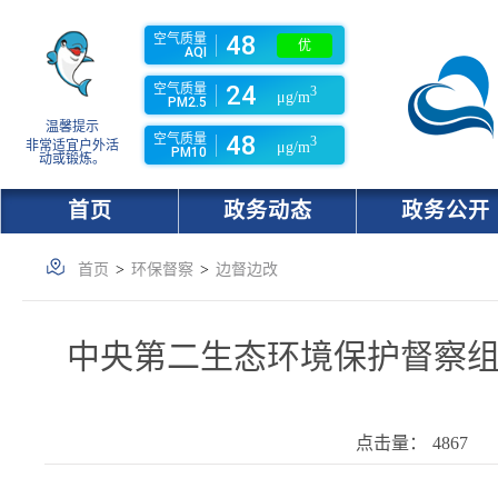
48
空气质量
优
AQI
24
空气质量
3
μg/m
PM2.5
温馨提示
48
空气质量
3
非常适宜户外活
μg/m
PM10
动或锻炼。
首页
政务动态
政务公开
首页
>
环保督察
>
边督边改
中央第二生态环境保护督察
点击量：
4867