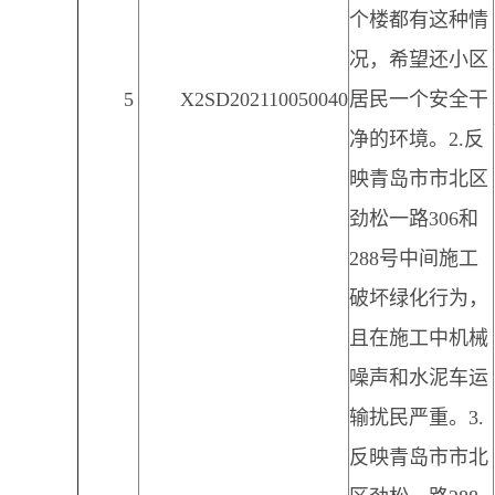
个楼都有这种情
况，希望还小区
5
X2SD202110050040
居民一个安全干
净的环境。2.反
映青岛市市北区
劲松一路306和
288号中间施工
破坏绿化行为，
且在施工中机械
噪声和水泥车运
输扰民严重。3.
反映青岛市市北