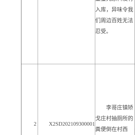
入库，异味令我
们周边百姓无法
忍受。
李哥庄镇矫
戈庄村抽厕所的
2
X2SD202109300001
粪便倒在村西