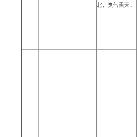
北，臭气熏天。