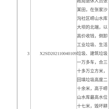
政局退休人员张
某田，在张家沙
沟社区崂山水库
大坝的北端，以
高价收钱，倒卸
工业垃圾、生活
3
X2SD202110040109
垃圾、建筑垃圾
一万多车，合三
十多万立方米，
回填垃圾高度二
十余米，高于崂
山水库最高水位
十七米，毁坏耕