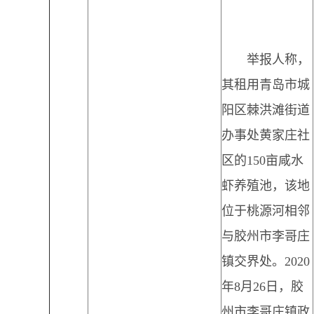
举报人称，
其租用青岛市城
阳区棘洪滩街道
办事处黄家庄社
区的150亩咸水
虾养殖池，该地
位于桃源河相邻
与胶州市李哥庄
镇交界处。2020
年8月26日，胶
州市李哥庄镇政