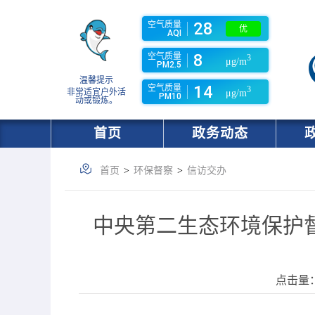
28
空气质量
优
AQI
8
空气质量
3
μg/m
PM2.5
温馨提示
14
空气质量
3
非常适宜户外活
μg/m
PM10
动或锻炼。
首页
政务动态
首页
>
环保督察
>
信访交办
中央第二生态环境保护
点击量