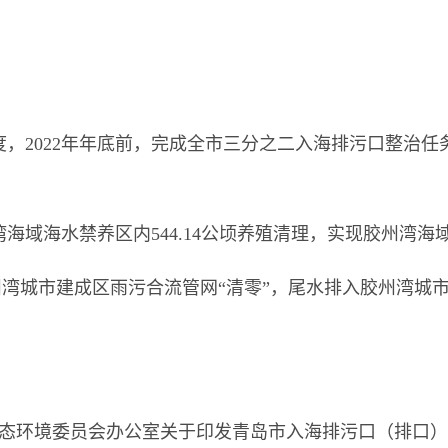
度，
2022年年底前，完成全市三分之二入海排污口整治任
湾海域海水禁养区内544.14公顷养殖清理，实现胶州湾海
州湾城市建成区雨污合流管网“清零”，尾水排入胶州湾城
市生态环境委员会办公室关于印发青岛市入海排污口（排口