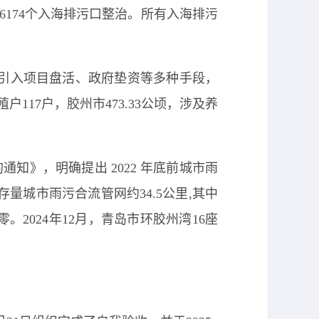
全部6174个入海排污口整治。所有入海排污
引入项目盘活、政府垫资等多种手段，
殖户117户，胶州市473.33公顷，涉及养
的通知》，
明确提出
2022 年底前城市雨
存量城市雨污合流管网约34.5公里,其中
2024年12
月，青岛市环胶州湾
16座