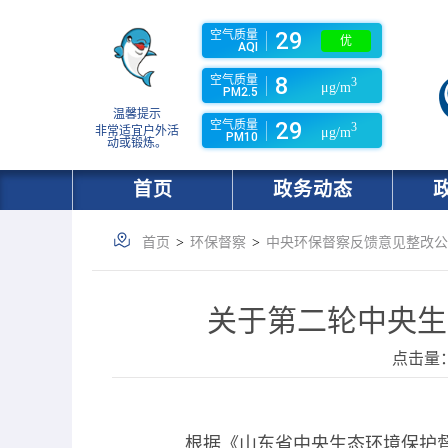
29
空气质量
优
AQI
8
空气质量
3
μg/m
PM2.5
温馨提示
29
空气质量
3
非常适宜户外活
μg/m
PM10
动或锻炼。
首页
政务动态
首页
>
环保督察
>
中央环保督察反馈意见整改公
关于第二轮中央生
点击量
根据《山东省中央生态环境保护