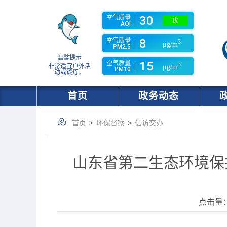
30
空气质量
优
AQI
8
空气质量
3
μg/m
PM2.5
温馨提示
15
空气质量
3
非常适宜户外活
μg/m
PM10
动或锻炼。
首页
政务动态
首页
>
环保督察
>
信访交办
山东省第二生态环境保
点击量