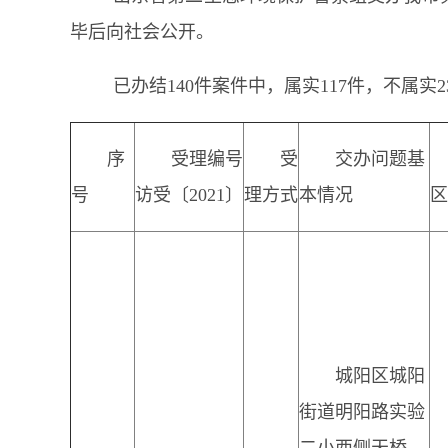
毕后向社会公开。
已办结140件案件中，属实117件，不属实2
序
受理编号
受
交办问题基
号
访受〔2021〕
理方式
本情况
区
城阳区城阳
街道明阳路实验