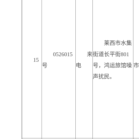
莱西市水集
0526015
来
街道长平街801
15
号
电
号，鸿运旅馆噪
市
声扰民。