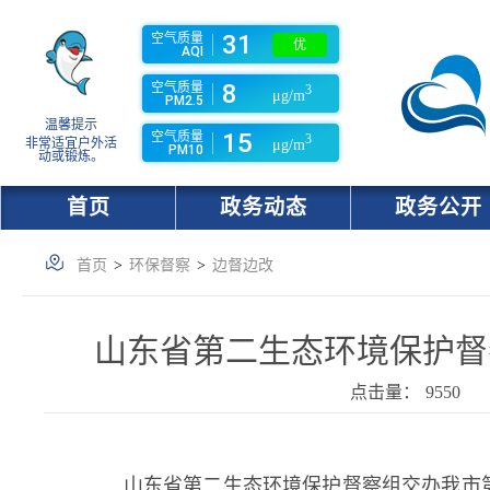
31
空气质量
优
AQI
8
空气质量
3
μg/m
PM2.5
温馨提示
15
空气质量
3
非常适宜户外活
μg/m
PM10
动或锻炼。
首页
政务动态
政务公开
首页
>
环保督察
>
边督边改
山东省第二生态环境保护督
点击量：
9550
山东省第二生态环境保护督察组交办我市第十