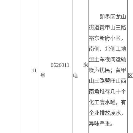
即墨区龙山
街道黄甲山三路
裕东新府小区，
南侧、北侧工地
渣土车夜间运输
0526011
来
11
噪声扰民；黄甲
号
电
区
山三路盟旺山西
南角堆存几十个
化工废水罐，有
企业排放废水，
异味严重。