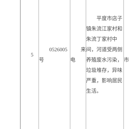
平度市店子
镇朱流江家村和
朱流丁家村中
0526005
来
间，河道受两侧
5
号
电
养殖废水污染，
市
垃圾堆存，异味
严重，影响居民
生活。