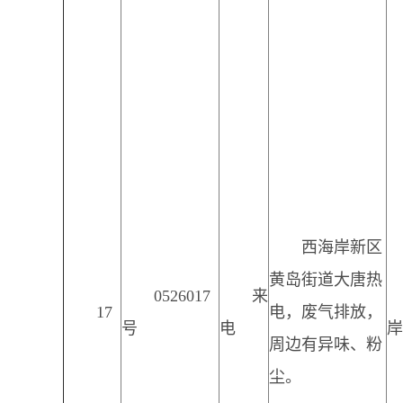
西海岸新区
黄岛街道大唐热
0526017
来
17
电，废气排放，
号
电
岸
周边有异味、粉
尘。