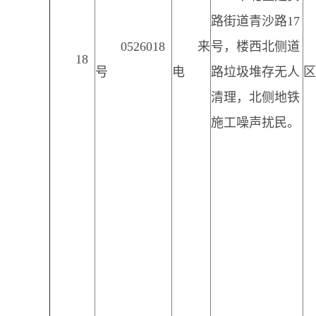
路街道青沙路17
0526018
来
号，楼西北侧道
18
号
电
路垃圾堆存无人
区
清理，北侧地铁
施工噪声扰民。