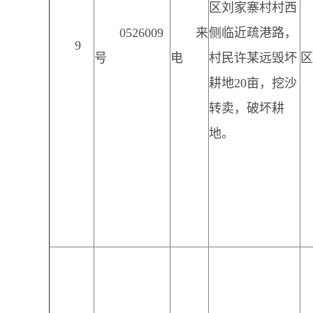
区刘家寨村村西
0526009
来
侧临近疏港路，
9
号
电
村民许某远毁坏
区
耕地20亩，挖沙
转卖，破坏耕
地。