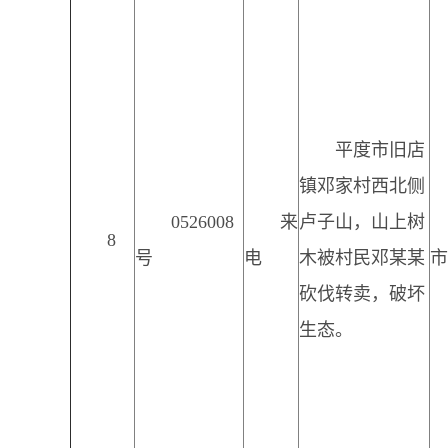
平度市旧店
镇邓家村西北侧
0526008
来
卢子山，山上树
8
号
电
木被村民邓某某
市
砍伐转卖，破坏
生态。