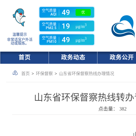
49
空气质量
优
AQI
19
空气质量
3
μg/m
PM2.5
温馨提示
49
空气质量
3
非常适宜户外活
μg/m
PM10
动或锻炼。
首页
政务动态
政务公开
首页
>
环保督察
>
山东省环保督察热线办理情况
山东省环保督察热线转办青岛
点击量：
382