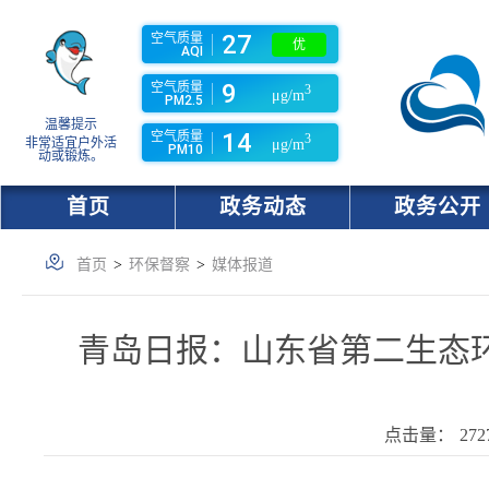
27
空气质量
优
AQI
9
空气质量
3
μg/m
PM2.5
温馨提示
14
空气质量
3
非常适宜户外活
μg/m
PM10
动或锻炼。
首页
政务动态
政务公开
首页
>
环保督察
>
媒体报道
青岛日报：山东省第二生态
点击量：
272