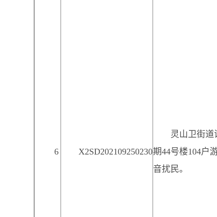
灵山卫街道
6
X2SD202109250230
期44号楼104户
音扰民。