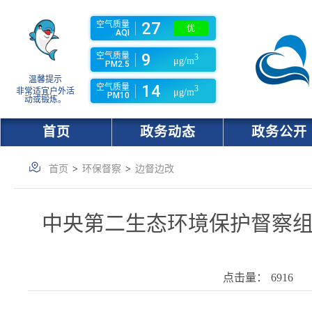
27
空气质量
优
AQI
9
空气质量
3
μg/m
PM2.5
温馨提示
14
空气质量
3
非常适宜户外活
μg/m
PM10
动或锻炼。
首页
政务动态
政务公开
首页
>
环保督察
>
边督边改
中央第二生态环境保护督察
点击量：
6916