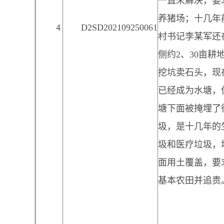
一直未解决，要
养猪场；十几年
4
D2SD202109250061
村书记李某军还
侧约2、30亩耕
挖坑卖石头，现
已经成为水塘，
塘下面被掩埋了
圾，是十几年的
圾和医疗垃圾，
面用土覆盖，要
基本农田并追责