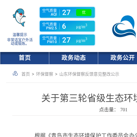
27
空气质量
优
AQI
6
空气质量
3
μg/m
PM2.5
温馨提示
27
空气质量
3
非常适宜户外活
μg/m
PM10
动或锻炼。
首页
政务动态
政务公开
首页
>
环保督察
>
山东环保督察反馈意见整改公示
关于第三轮省级生态环
点击量：
701
根据《青岛市生态环境保护工作委员会办