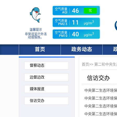
46
空气质量
优
AQI
11
空气质量
3
μg/m
PM2.5
温馨提示
40
空气质量
3
非常适宜户外活
μg/m
PM10
动或锻炼。
首页
政务动态
首页
>>
第二轮中央生
督察动态
信访交办
边督边改
媒体报道
中央第二生态环境保
中央第二生态环境保
信访交办
中央第二生态环境保
中央第二生态环境保