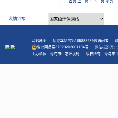
首页
上一页
1
下一页
尾页
友情链接
网站地图
您是本站的第
185888989
位访问者
联
鲁公网备案
37020202001104
号
网站标识码：3
主办单位：青岛市生态环境局
版权所有：青岛市